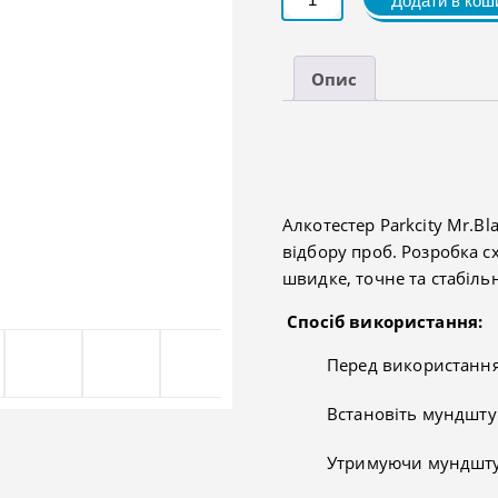
Додати в кош
Parkcity
Mr.Black
05
кількість
Опис
Алкотестер Parkcity Mr.B
відбору проб. Розробка с
швидке, точне та стабіл
Спосіб використання:
Перед використання
Встановіть мундшту
Утримуючи мундштук