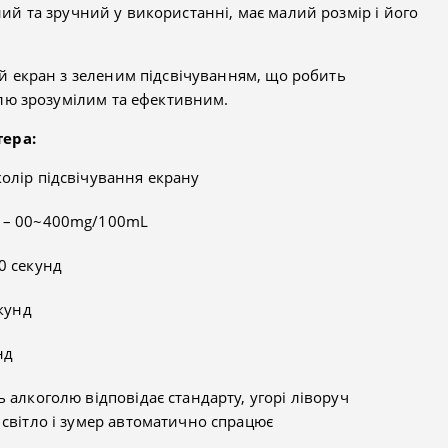
ічний та зручний у використанні, має малий розмір і його
 екран з зеленим підсвічуванням, що робить
лю зрозумілим та ефективним.
тера:
олір підсвічування екрану
я – 00~400mg/100mL
0 секунд
екунд
нд
ь алкоголю відповідає стандарту, угорі ліворуч
 світло і зумер автоматично спрацює